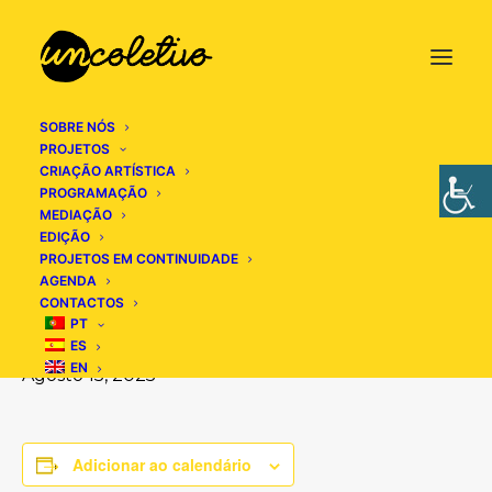
SOBRE NÓS
PROJETOS
CRIAÇÃO ARTÍSTICA
« Todos os Eventos
PROGRAMAÇÃO
MEDIAÇÃO
EDIÇÃO
Este evento já decorreu.
PROJETOS EM CONTINUIDADE
AGENDA
CONTACTOS
Lamento – Avis
PT
ES
EN
Agosto 15, 2025
Adicionar ao calendário