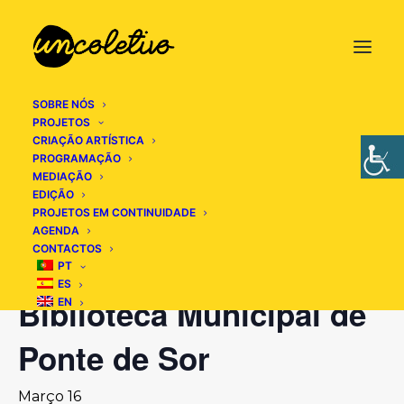
SOBRE NÓS
PROJETOS
CRIAÇÃO ARTÍSTICA
« Todos os Eventos
PROGRAMAÇÃO
MEDIAÇÃO
EDIÇÃO
Este evento já decorreu.
PROJETOS EM CONTINUIDADE
AGENDA
CONTACTOS
Mil e Uma Noites –
PT
ES
Biblioteca Municipal de
EN
Ponte de Sor
Março 16