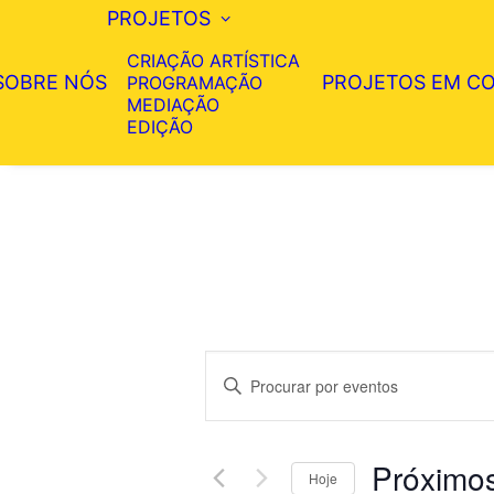
PROJETOS
CRIAÇÃO ARTÍSTICA
SOBRE NÓS
PROJETOS EM C
PROGRAMAÇÃO
MEDIAÇÃO
EDIÇÃO
EVENTOS
Introduzir
PESQUISA
palavra-
E
chave.
Próximo
Procurar
VISUALIZAÇÕES
Hoje