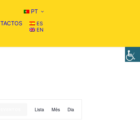
PT
TACTOS
ES
EN
EVENTO
Lista
Mês
Dia
 EVENTOS
VISTAS
NAVEGAÇÃO